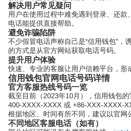
解决用户常见疑问
用户在使用过程中难免遇到登录、还款
电话能提供直接帮助。
避免诈骗陷阱
不少假冒电话声称自己是“信用钱包”，
的方式是从官方网站获取电话号码。
提升用户体验
快速、专业的客服让用户信赖平台，形
信用钱包官网电话号码详情
官方客服热线号码一览
截至目前（2023年10月），信用钱包
400-XXXX-XXXX 或 +86-XXX-XX
根据地区、时间有所不同，建议以官网
不同地区客服电话（如有）