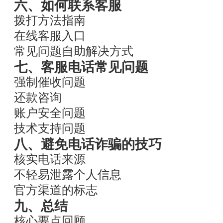
六、如何联系客服
拨打方法指南
在线客服入口
常见问题自助解决方式
七、客服电话常见问题
强制催收问题
还款咨询
账户安全问题
技术支持问题
八、避免电话诈骗的技巧
核实电话来源
不轻易泄露个人信息
官方渠道的标志
九、总结
核心要点回顾