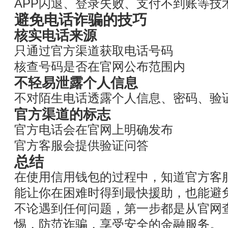
APP闪退、登录失败、支付不到账等技
避免电话诈骗的技巧
核实电话来源
只通过官方渠道获取电话号码
核查号码是否在官网公布范围内
不轻易泄露个人信息
不对陌生电话透露个人信息、密码、验
官方渠道的标志
官方电话会在官网上明确发布
官方客服会提供验证问答
总结
在使用信用钱包的过程中，知道官方客
能让你在困难时得到最快援助，也能避
不论遇到任何问题，第一步都是从官网
惕，防范诈骗，享受安全的金融服务。