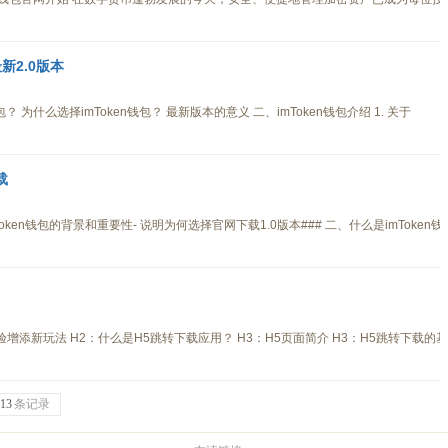
新2.0版本
钱包？ 为什么选择imToken钱包？ 最新版本的意义 二、imToken钱包介绍 1. 关于
载
mToken钱包的背景和重要性- 说明为何选择官网下载1.0版本### 二、什么是imToken钱
验增添新玩法 H2：什么是H5跳转下载应用？ H3：H5页面简介 H3：H5跳转下载的基
13
条记录