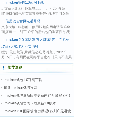
imtoken钱包1.0官网下载
新提升的实...
# 文章大纲## HR标签### 一、引言- 介绍
imToken钱包的背景和重要性- 说明为何选择
官网下载1.0版本### 二、什么是imToken钱
信用钱包官网电话号码
包- 功能...
文章大纲 HR标签：信用钱包官网电话号码全
面指南 一、引言 介绍信用钱包的重要性 说明
查找官方客服电话的必要性 二、信用钱包简
imtoken 2.0 国际版 官方辟谣! 四川广元滑
介 信用钱包的定义 主要功能与服务...
坡致7人被埋为不实消息
据“广元自然资源”微信公众号消息，2025年8
月15日，有网民在网络平台发布《天有不测风
云，四川广元一场突如其来的山体滑坡》文章
》
imtoken 2.0 国际版，...
推荐资讯
imtoken钱包1.0官网下载
最新imtoken钱包官网
imtoken钱包最新版本更新内容介绍 第7次！
这家券商更新IPO招股书，最新业绩曝
imtoken钱包官网下载最新2.0版本
imtoken 2.0 国际版 官方辟谣! 四川广元滑坡
致7人被埋为不实消息