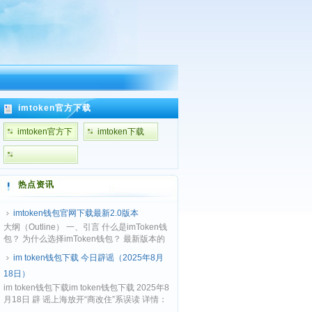
imtoken官方下载
imtoken官方下
imtoken下载
载
.
热点资讯
imtoken钱包官网下载最新2.0版本
大纲（Outline） 一、引言 什么是imToken钱
包？ 为什么选择imToken钱包？ 最新版本的
意义 二、imToken钱包介绍 1. 关于imToke...
im token钱包下载 今日辟谣（2025年8月
18日）
伤
im token钱包下载im token钱包下载 2025年8
月18日 辟 谣上海放开“商改住”系误读 详情：
的
《上海市人民政府办公厅关于推进商务楼宇更