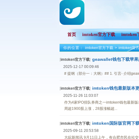
首页
imtoken官方下载
imtoke
你的位置：
imtoken官方下载
>
imtoken
geawallet钱包下载苹
[
imtoken官方下载
]
2025-12-17 00:09:46
# 提纲（部分一：大纲）## 1. 引言- 介绍geaw
imtoken钱包最新版
[
imtoken官方下载
]
2025-11-26 11:03:07
作为4家IPO排队券商之一imtoken钱包
周超1900股上涨，28股涨幅超...
imtoken国际版官
[
imtoken官方下载
]
2025-09-11 20:53:58
大皖新闻讯 9月11日上午，有合肥市民在社