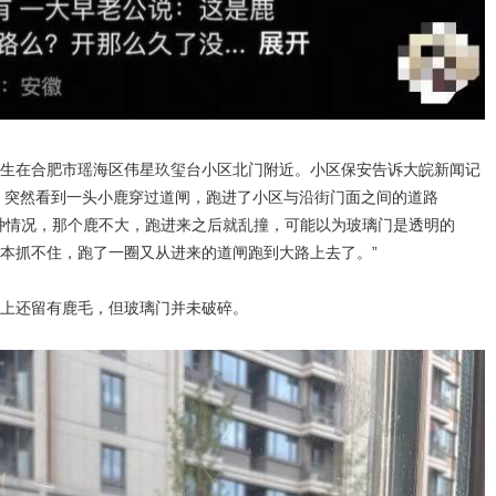
生在合肥市瑶海区伟星玖玺台小区北门附近。小区保安告诉大皖新闻记
班，突然看到一头小鹿穿过道闸，跑进了小区与沿街门面之间的道路
种情况，那个鹿不大，跑进来之后就乱撞，可能以为玻璃门是透明的
本抓不住，跑了一圈又从进来的道闸跑到大路上去了。”
上还留有鹿毛，但玻璃门并未破碎。