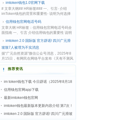
imtoken钱包1.0官网下载
新提升的实...
# 文章大纲## HR标签### 一、引言- 介绍
imToken钱包的背景和重要性- 说明为何选择
官网下载1.0版本### 二、什么是imToken钱
信用钱包官网电话号码
包- 功能...
文章大纲 HR标签：信用钱包官网电话号码全
面指南 一、引言 介绍信用钱包的重要性 说明
查找官方客服电话的必要性 二、信用钱包简
imtoken 2.0 国际版 官方辟谣! 四川广元滑
介 信用钱包的定义 主要功能与服务...
坡致7人被埋为不实消息
据“广元自然资源”微信公众号消息，2025年8
月15日，有网民在网络平台发布《天有不测风
云，四川广元一场突如其来的山体滑坡》文章
imtoken 2.0 国际版，...
推荐资讯
im token钱包下载 今日辟谣（2025年8月18
日）
信用钱包官网app下载
最新imtoken钱包官网
imtoken钱包最新版本更新内容介绍 第7次！
这家券商更新IPO招股书，最新业绩曝
imtoken 2.0 国际版 官方辟谣! 四川广元滑坡
致7人被埋为不实消息