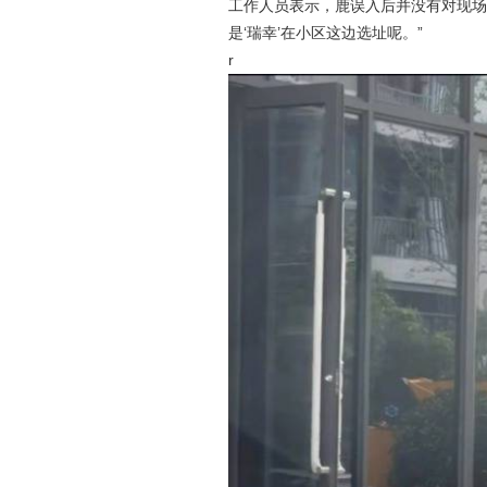
工作人员表示，鹿误入后并没有对现场
是‘瑞幸’在小区这边选址呢。”
r